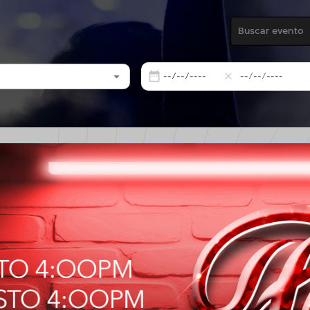
/
/
/
/