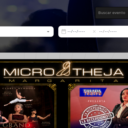
/
/
/
/