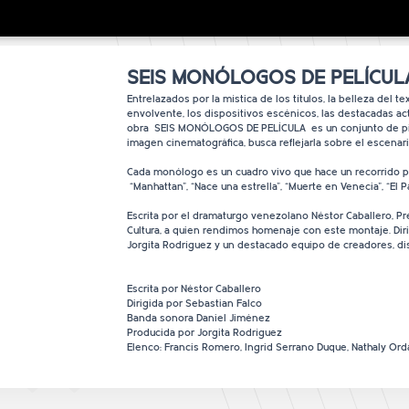
SEIS MONÓLOGOS DE PELÍCUL
Entrelazados por la mística de los títulos, la belleza del t
envolvente, los dispositivos escénicos, las destacadas ac
obra SEIS MONÓLOGOS DE PELÍCULA es un conjunto de pie
imagen cinematográfica, busca reflejarla sobre el escenari
Cada monólogo es un cuadro vivo que hace un recorrido po
“Manhattan”, “Nace una estrella”, “Muerte en Venecia”, “El P
Escrita por el dramaturgo venezolano Néstor Caballero, P
Cultura, a quien rendimos homenaje con este montaje. Diri
Jorgita Rodríguez y un destacado equipo de creadores, dis
Escrita por Néstor Caballero
Dirigida por Sebastian Falco
Banda sonora Daniel Jiménez
Producida por Jorgita Rodríguez
Elenco: Francis Romero, Ingrid Serrano Duque, Nathaly Or