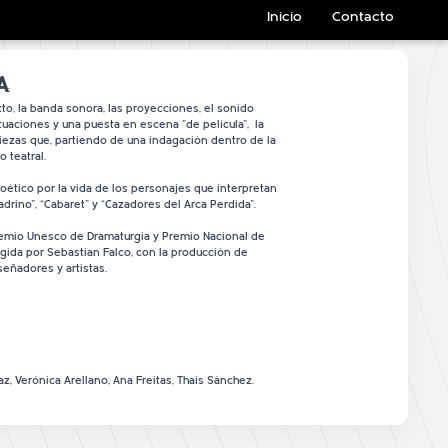
Inicio
Contacto
A
:
exto, la banda sonora, las proyecciones, el sonido
tuaciones y una puesta en escena "de película", la
zas que, partiendo de una indagación dentro de la
o teatral.
ético por la vida de los personajes que interpretan
adrino”, “Cabaret” y “Cazadores del Arca Perdida”.
remio Unesco de Dramaturgia y Premio Nacional de
gida por Sebastian Falco, con la producción de
eñadores y artistas.
daz, Verónica Arellano, Ana Freitas, Thaís Sánchez.