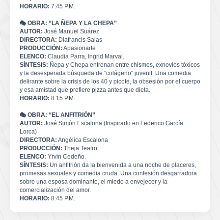
HORARIO:
7:45 P.M.
🎭 OBRA: “LA ÑEPA Y LA CHEPA”
AUTOR:
José Manuel Suárez
DIRECTORA:
Diafrancis Salas
PRODUCCIÓN:
Apasionarte
ELENCO:
Claudia Parra, Ingrid Marval.
SÍNTESIS:
Ñepa y Chepa entrenan entre chismes, exnovios tóxicos
y la desesperada búsqueda de "colágeno" juvenil. Una comedia
delirante sobre la crisis de los 40 y picote, la obsesión por el cuerpo
y esa amistad que prefiere pizza antes que dieta.
HORARIO:
8:15 P.M.
🎭 OBRA: “EL ANFITRIÓN”
AUTOR:
José Simón Escalona (Inspirado en Federico García
Lorca)
DIRECTORA:
Angélica Escalona
PRODUCCIÓN:
Theja Teatro
ELENCO:
Yrvin Cedeño.
SÍNTESIS:
Un anfitrión da la bienvenida a una noche de placeres,
promesas sexuales y comedia cruda. Una confesión desgarradora
sobre una esposa dominante, el miedo a envejecer y la
comercialización del amor.
HORARIO:
8:45 P.M.