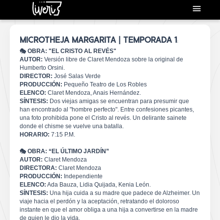
Liveri Tickets
MICROTHEJA MARGARITA | TEMPORADA 1
:
🎭 OBRA: "EL CRISTO AL REVÉS"
AUTOR:
Versión libre de Claret Mendoza sobre la original de
Humberto Orsini.
DIRECTOR:
José Salas Verde
PRODUCCIÓN:
Pequeño Teatro de Los Robles
ELENCO:
Claret Mendoza, Anais Hernández.
SÍNTESIS:
Dos viejas amigas se encuentran para presumir que
han encontrado al "hombre perfecto". Entre confesiones picantes,
una foto prohibida pone el Cristo al revés. Un delirante sainete
donde el chisme se vuelve una batalla.
HORARIO:
7:15 P.M.
🎭 OBRA: “EL ÚLTIMO JARDÍN”
AUTOR:
Claret Mendoza
DIRECTORA:
Claret Mendoza
PRODUCCIÓN:
Independiente
ELENCO:
Ada Bauza, Lidia Quijada, Kenia León.
SÍNTESIS:
Una hija cuida a su madre que padece de Alzheimer. Un
viaje hacia el perdón y la aceptación, retratando el doloroso
instante en que el amor obliga a una hija a convertirse en la madre
de quien le dio la vida.